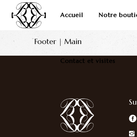
Accueil
Notre bouti
Footer | Main
Contact et visites
Su