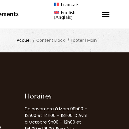
Français
English
nements
Anglais
(
)
Accueil
/
Content Block
/
Footer | Main
Horaires
De novembre à Mars 09h00 –
12h00 et 14h00 – 18h00. D’Avril
à Octobre 9h00 – 12h00 et
n
15h00 – 19h00. Fermé le