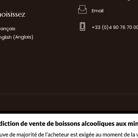
Email
oisissez
+33 (0)4 90 76 70 0
rançais
Anglais
nglish
(
)